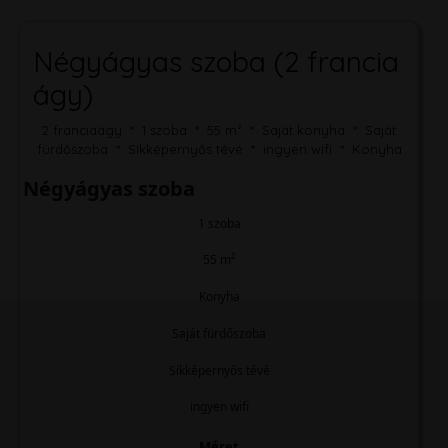
Négyágyas szoba (2 francia
ágy)
2 franciaágy * 1 szoba * 55 m² * Saját konyha * Saját
fürdőszoba * Síkképernyős tévé * ingyen wifi * Konyha
Négyágyas szoba
1 szoba
55 m²
Konyha
Saját fürdőszoba
Síkképernyős tévé
ingyen wifi
Méret