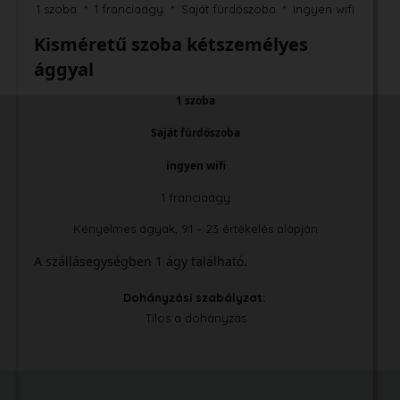
1 szoba * 1 franciaágy * Saját fürdőszoba. * ingyen wifi
Kisméretű szoba kétszemélyes
ággyal
1 szoba
Saját fürdőszoba
ingyen wifi
1 franciaágy
Kényelmes ágyak, 9.1 – 23 értékelés alapján
A szállásegységben 1 ágy található.
Dohányzási szabályzat: ​
Tilos a dohányzás