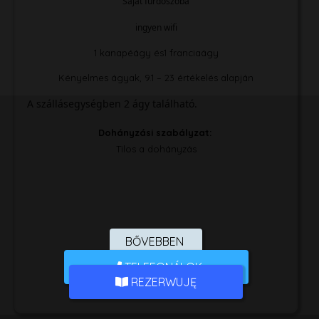
Saját fürdőszoba
ingyen wifi
1 kanapéágy és
1 franciaágy
Kényelmes ágyak, 9.1 – 23 értékelés alapján
A szállásegységben 2 ágy található.
Dohányzási szabályzat: ​
Tilos a dohányzás
BŐVEBBEN
TELEFONÁLOK
REZERWUJĘ