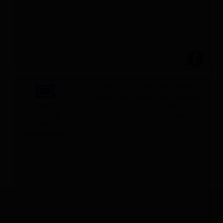
Oprócz płatności gotówką akceptujemy
również czeki świąteczne. Zapytaj u
Punkt
naszego konsjerża lub skontaktuj się z
akceptacji
nami
tutaj
czeków
świątecznych