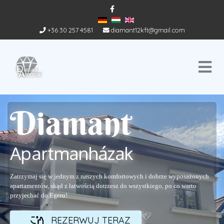
+36 30 257 4581
diamant12kft@gmail.com
Diamant
Apartmanházak
Zatrzymaj się w jednym z naszych komfortowych i dobrze wyposażonych
apartamentów, skąd z łatwością dotrzesz do wszystkiego, po co warto
przyjechać do Egeru!
REZERWUJ TERAZ