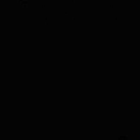
Nasze usługi obejmują bezpłatne WiFi i
korzystanie z telewizji. Na koniec dnia wskocz
Darmowe
przed telewizor i obejrzyj swój ulubiony
Wi-Fi i
program. Lub program oferowany przez
telewizja
Twojego ulubionego dostawcę transmisji
strumieniowej przez Internet.