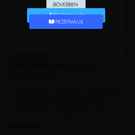
BŐVEBBEN
TELEFONÁLOK
REZERWUJĘ
Apartman
(kétszemélyes ágy és
kanapéágy)
1 kétszemélyes ágy * 1 kanapéágy * Ingyenes kiságy
elérhető kérésre * Önálló apartman * 55 m² * Saját
konyha * Szobából nyíló fürdőszoba *
Légkondicionálás * Síkképernyős tévé * ingyen wifi *
Konyha
Apartman