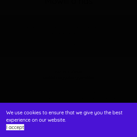
Mówili o nas
Remek helyen van, közel van minden. Igényes, szép és tágas
apartman, hatan kényelmesen elfértünk. Nagyon barátságos,
segítőkész a tulajdonos, mindent elmagyaráz, segít
mindenben.
Koczka János
család nagyobb gyerekkel
Rendkívül barátságos tulajdonosok, mindenről alaposan
tájékoztatnak, mindent alaposan ismertetnek, itt tényleg ők
vannak a vendégért. Nagyon kellemes ott-tartózkodásunk
volt.
We use cookies to ensure that we give you the best
experience on our website.
I accept