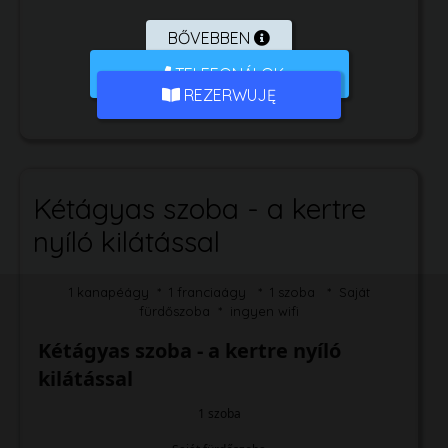
BŐVEBBEN
TELEFONÁLOK
REZERWUJĘ
Kétágyas szoba - a kertre
nyíló kilátással
1 kanapéágy * 1 franciaágy * 1 szoba * Saját
fürdőszoba * ingyen wifi
Kétágyas szoba - a kertre nyíló
kilátással
1 szoba