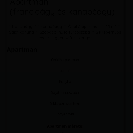
Apartman
Síkképernyős tévé
Konyha
(franciaágy és kanapéágy)
Légkondicionálás
1 franciaágy * 1 kanapéágy * Önálló apartman * 55 m² *
Dohányzási szabályzat: ​
Saját konyha * Szobából nyíló fürdőszoba * Síkképernyős
Tilos a dohányzás
tévé * ingyen wifi * Konyha
Apartman
Önálló apartman
55 m²
Konyha
Saját fürdőszoba
Síkképernyős tévé
ingyen wifi
Apartman mérete: