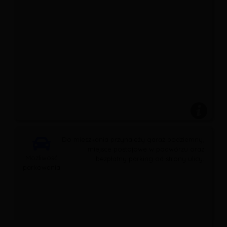
Do mieszkania przynależy garaż podziemny,
miejsce postojowe w podwórzu oraz
Możliwość
bezpłatny parking od strony ulicy.
parkowania