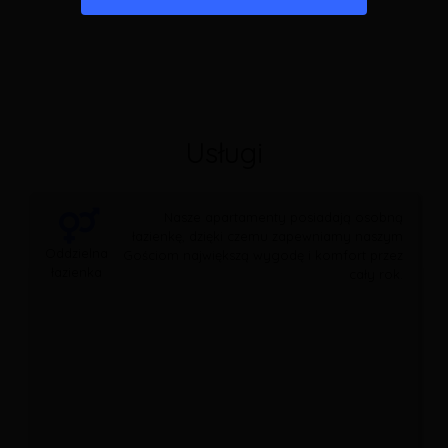
Usługi
Nasze apartamenty posiadają osobną
łazienkę, dzięki czemu zapewniamy naszym
Oddzielna
Gościom największą wygodę i komfort przez
łazienka
cały rok.