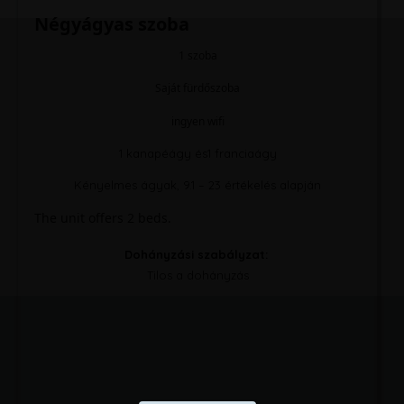
Négyágyas szoba
1 szoba
Saját fürdőszoba
ingyen wifi
1 kanapéágy és
1 franciaágy
Kényelmes ágyak, 9.1 – 23 értékelés alapján
The unit offers 2 beds.
Dohányzási szabályzat: ​
Tilos a dohányzás