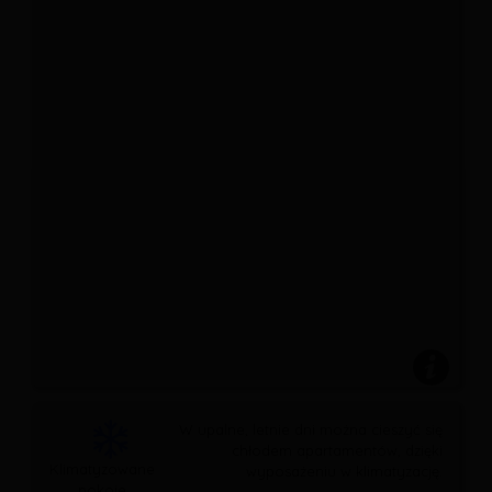
W upalne, letnie dni można cieszyć się
chłodem apartamentów, dzięki
Klimatyzowane
wyposażeniu w klimatyzację.
pokoje