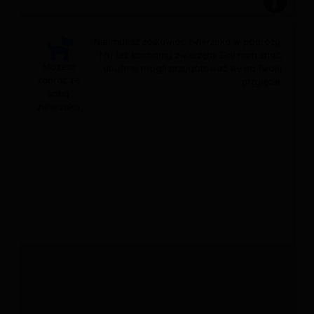
Nie musisz zostawiać zwierzaka w podróży.
My też kochamy zwierzęta! Daj nam znać,
Możesz
abyśmy mogli przygotować się na Twoje
zabrać ze
przyjęcie.
sobą
zwierzaka