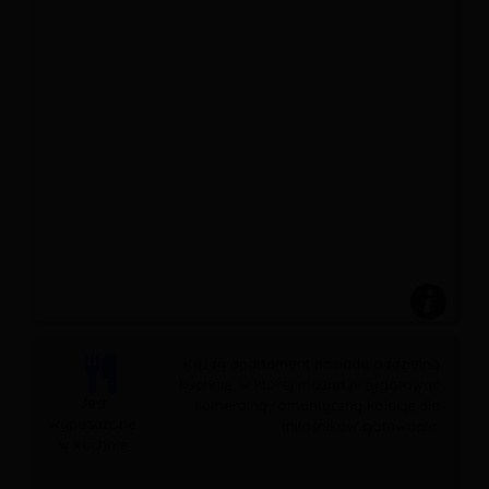
Każdy apartament posiada oddzielną
kuchnię, w której można przygotować
Jest
kameralną romantyczną kolację dla
wyposażone
miłośników gotowania.
w kuchnię