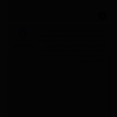
W pokoju ogrodowym można znaleźć
wbudowany piec, który idealnie nadaje się
Teren
do dobrego grillowania lub grillowania w
zaparkowany
ogrodzie. Ale możesz także usiąść na
naszym zadaszonym tarasie i obserwować
dzieci bawiące się w ogrodzie pełnym
drzew i kwiatów.