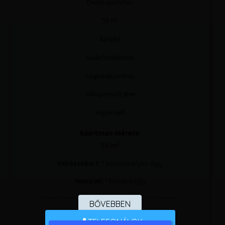
Önálló apartman
55 m²
Konyha
Saját fürdőszoba
Légkondicionálás
Síkképernyős tévé
ingyen wifi
Apartman mérete:
55 m²
Hálószoba 1:
1 kétszemélyes ágy
Nappali:
1 kanapéágy
Kényelmes ágyak, 9.1 – 23 értékelés alapján
BŐVEBBEN
The air-conditioned apartment has 1 bedroom, 1
TELEFONÁLOK